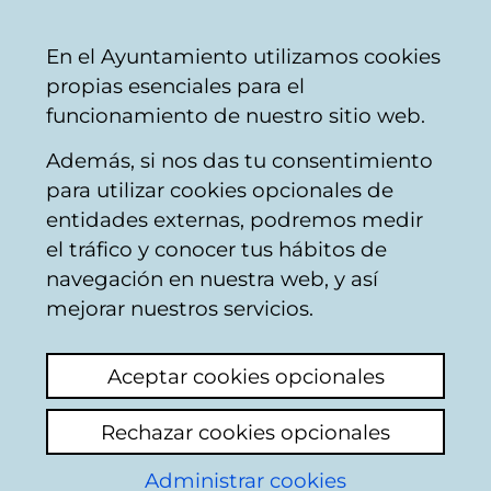
Mairie
Partager
Con
Français
En el Ayuntamiento utilizamos cookies
de
propias esenciales para el
Vitoria-
funcionamiento de nuestro sitio web.
Gasteiz
Además, si nos das tu consentimiento
Enlèvement de véhicules
para utilizar cookies opcionales de
entidades externas, podremos medir
el tráfico y conocer tus hábitos de
Bicicletas
navegación en nuestra web, y así
abandonadas
mejorar nuestros servicios.
Voir le dernier commentaire
(ajouté
Aceptar cookies opcionales
21/11/2024 16:00:45)
Rechazar cookies opcionales
Ajouter commentaire
Administrar cookies