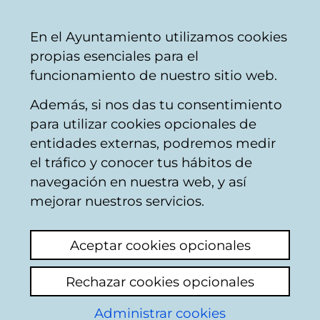
Mairie
Partager
Con
Français
En el Ayuntamiento utilizamos cookies
de
propias esenciales para el
Vitoria-
funcionamiento de nuestro sitio web.
Gasteiz
Además, si nos das tu consentimiento
para utilizar cookies opcionales de
Boîte du Citoyen
entidades externas, podremos medir
el tráfico y conocer tus hábitos de
navegación en nuestra web, y así
Identification
mejorar nuestros servicios.
Sélectionnez le mode d'identification:
Aceptar cookies opcionales
Je dispose d'un certificat numérique ou
Rechazar cookies opcionales
une Carte Municipale Citoyenne (TMC).
Administrar cookies