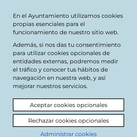
Mairie
Partager
Con
Français
En el Ayuntamiento utilizamos cookies
de
propias esenciales para el
Vitoria-
funcionamiento de nuestro sitio web.
Gasteiz
Además, si nos das tu consentimiento
Activité commerciale
para utilizar cookies opcionales de
entidades externas, podremos medir
el tráfico y conocer tus hábitos de
MERCADO
navegación en nuestra web, y así
NAPOLEÓNICO DE
mejorar nuestros servicios.
VITORIA
Aceptar cookies opcionales
Voir le dernier commentaire
(ajouté
Rechazar cookies opcionales
01/04/2026 11:05:03)
Administrar cookies