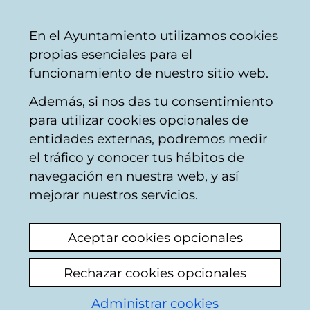
Mairie
Partager
Con
Français
En el Ayuntamiento utilizamos cookies
de
propias esenciales para el
Vitoria-
funcionamiento de nuestro sitio web.
Gasteiz
Además, si nos das tu consentimiento
Contrôle urbanistique
para utilizar cookies opcionales de
entidades externas, podremos medir
el tráfico y conocer tus hábitos de
Suciedad y más
navegación en nuestra web, y así
suciedad
mejorar nuestros servicios.
Voir le dernier commentaire
(ajouté
Aceptar cookies opcionales
27/11/2025 08:24:28)
Rechazar cookies opcionales
Ajouter commentaire
Administrar cookies
Acaba de abrir una tienda con cosas del