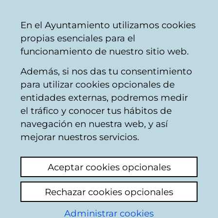
Mairie
Partager
Con
Français
En el Ayuntamiento utilizamos cookies
de
propias esenciales para el
Vitoria-
funcionamiento de nuestro sitio web.
Gasteiz
Además, si nos das tu consentimiento
para utilizar cookies opcionales de
Boîte du Citoyen
entidades externas, podremos medir
el tráfico y conocer tus hábitos de
navegación en nuestra web, y así
Identification
mejorar nuestros servicios.
Sélectionnez le mode d'identification:
Aceptar cookies opcionales
Je dispose d'un certificat numérique ou
Rechazar cookies opcionales
une Carte Municipale Citoyenne (TMC).
Administrar cookies