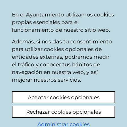
Mairie
Partager
Con
Français
En el Ayuntamiento utilizamos cookies
de
propias esenciales para el
Vitoria-
funcionamiento de nuestro sitio web.
Gasteiz
Además, si nos das tu consentimiento
para utilizar cookies opcionales de
Boîte du Citoyen
entidades externas, podremos medir
el tráfico y conocer tus hábitos de
navegación en nuestra web, y así
Identification
mejorar nuestros servicios.
Sélectionnez le mode d'identification:
Aceptar cookies opcionales
Je dispose d'un certificat numérique ou
Rechazar cookies opcionales
une Carte Municipale Citoyenne (TMC).
Administrar cookies