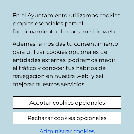
Mairie
Partager
Con
Français
En el Ayuntamiento utilizamos cookies
de
propias esenciales para el
Vitoria-
funcionamiento de nuestro sitio web.
Gasteiz
Además, si nos das tu consentimiento
para utilizar cookies opcionales de
Boîte du Citoyen
entidades externas, podremos medir
el tráfico y conocer tus hábitos de
navegación en nuestra web, y así
Identification
mejorar nuestros servicios.
Sélectionnez le mode d'identification:
Aceptar cookies opcionales
Je dispose d'un certificat numérique ou
Rechazar cookies opcionales
une Carte Municipale Citoyenne (TMC).
Administrar cookies