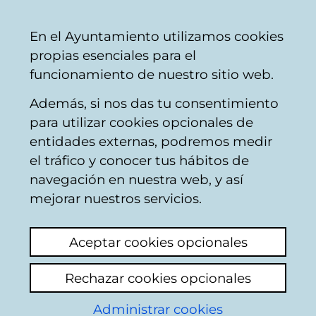
Mairie
Partager
Con
Français
En el Ayuntamiento utilizamos cookies
de
propias esenciales para el
Vitoria-
funcionamiento de nuestro sitio web.
Gasteiz
Además, si nos das tu consentimiento
para utilizar cookies opcionales de
Boîte du Citoyen
entidades externas, podremos medir
el tráfico y conocer tus hábitos de
navegación en nuestra web, y así
Identification
mejorar nuestros servicios.
Sélectionnez le mode d'identification:
Aceptar cookies opcionales
Je dispose d'un certificat numérique ou
Rechazar cookies opcionales
une Carte Municipale Citoyenne (TMC).
Administrar cookies