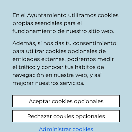
Mairie
Partager
Con
Français
En el Ayuntamiento utilizamos cookies
de
propias esenciales para el
Vitoria-
funcionamiento de nuestro sitio web.
Gasteiz
Además, si nos das tu consentimiento
para utilizar cookies opcionales de
Boîte du Citoyen
entidades externas, podremos medir
el tráfico y conocer tus hábitos de
navegación en nuestra web, y así
Identification
mejorar nuestros servicios.
Sélectionnez le mode d'identification:
Aceptar cookies opcionales
Je dispose d'un certificat numérique ou
Rechazar cookies opcionales
une Carte Municipale Citoyenne (TMC).
Administrar cookies