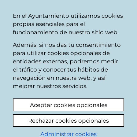
Mairie
Partager
Con
Français
En el Ayuntamiento utilizamos cookies
de
propias esenciales para el
Vitoria-
funcionamiento de nuestro sitio web.
Gasteiz
Además, si nos das tu consentimiento
Salubrité et hygiène
para utilizar cookies opcionales de
entidades externas, podremos medir
el tráfico y conocer tus hábitos de
Garrapatas Salburua
navegación en nuestra web, y así
mejorar nuestros servicios.
Voir le dernier commentaire
(ajouté
08/05/2026 08:24:33)
Aceptar cookies opcionales
Ajouter commentaire
Rechazar cookies opcionales
Hace semanas que se detectó un problema
de garrapatas y aún continúa. Las zonas
Administrar cookies