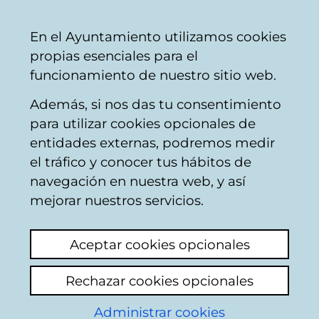
Mairie
Partager
Con
Français
En el Ayuntamiento utilizamos cookies
de
propias esenciales para el
Vitoria-
funcionamiento de nuestro sitio web.
Gasteiz
Además, si nos das tu consentimiento
Impôts, taxes et prix publics
para utilizar cookies opcionales de
entidades externas, podremos medir
el tráfico y conocer tus hábitos de
Basurazo
navegación en nuestra web, y así
mejorar nuestros servicios.
Voir le dernier commentaire
(ajouté
24/11/2025 08:50:05)
Aceptar cookies opcionales
Ajouter commentaire
Rechazar cookies opcionales
Hola quiero saber dónde puedo reclamar
contra la tasa de basuras o como tengo que
Administrar cookies