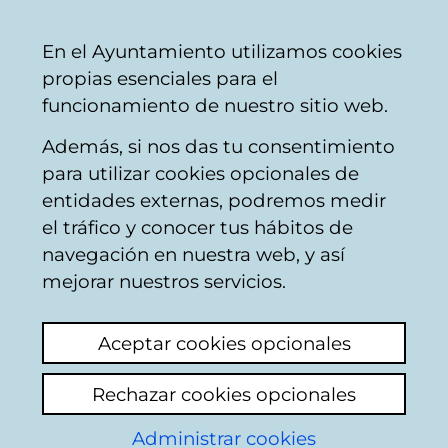
Mairie
Partager
Con
Français
En el Ayuntamiento utilizamos cookies
de
propias esenciales para el
Vitoria-
funcionamiento de nuestro sitio web.
Gasteiz
Además, si nos das tu consentimiento
para utilizar cookies opcionales de
Boîte du Citoyen
entidades externas, podremos medir
el tráfico y conocer tus hábitos de
navegación en nuestra web, y así
Identification
mejorar nuestros servicios.
Sélectionnez le mode d'identification:
Aceptar cookies opcionales
Je dispose d'un certificat numérique ou
Rechazar cookies opcionales
une Carte Municipale Citoyenne (TMC).
Administrar cookies