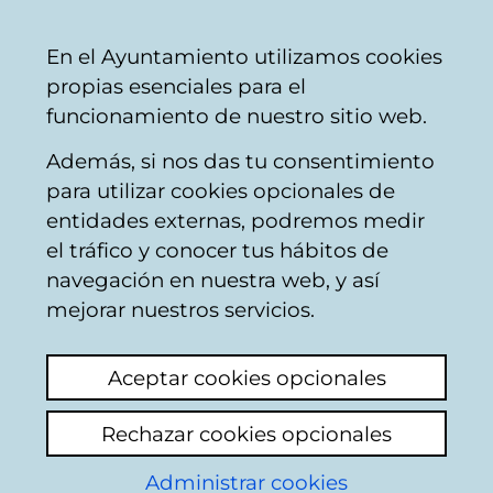
Mairie
Partager
Con
Français
En el Ayuntamiento utilizamos cookies
de
propias esenciales para el
Vitoria-
funcionamiento de nuestro sitio web.
Gasteiz
Además, si nos das tu consentimiento
Voitures et parking
para utilizar cookies opcionales de
entidades externas, podremos medir
el tráfico y conocer tus hábitos de
FATAL LA OTA PARA
navegación en nuestra web, y así
PUEBLOS CERCANOS
mejorar nuestros servicios.
Voir le dernier commentaire
(ajouté
Aceptar cookies opcionales
14/10/2025 10:18:56)
Rechazar cookies opcionales
Ajouter commentaire
Administrar cookies