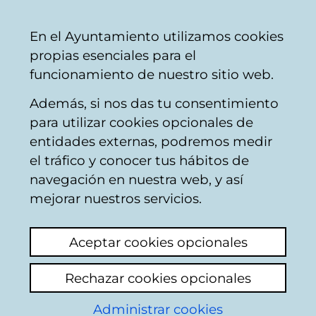
Mairie
Partager
Con
Français
En el Ayuntamiento utilizamos cookies
de
propias esenciales para el
Vitoria-
funcionamiento de nuestro sitio web.
Gasteiz
Además, si nos das tu consentimiento
Autres services sociaux
para utilizar cookies opcionales de
entidades externas, podremos medir
el tráfico y conocer tus hábitos de
Estoy en situación de
navegación en nuestra web, y así
calle
mejorar nuestros servicios.
Voir le dernier commentaire
(ajouté
Aceptar cookies opcionales
01/10/2025 13:56:13)
Rechazar cookies opcionales
Ajouter commentaire
Administrar cookies
Estoy en situación de. Calle vivo en un coche