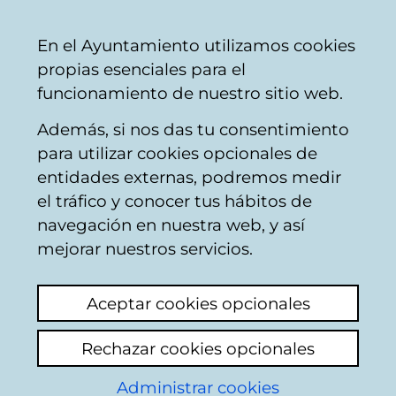
Mairie
Partager
Con
Français
En el Ayuntamiento utilizamos cookies
de
propias esenciales para el
Vitoria-
funcionamiento de nuestro sitio web.
Gasteiz
Además, si nos das tu consentimiento
Autres loisirs et culture
para utilizar cookies opcionales de
entidades externas, podremos medir
el tráfico y conocer tus hábitos de
Charangas por la
navegación en nuestra web, y así
noche
mejorar nuestros servicios.
Voir le dernier commentaire
(ajouté
Aceptar cookies opcionales
16/03/2026 09:10:58)
Rechazar cookies opcionales
Administrar cookies
Vivo en la zapa y estoy harta que estén las