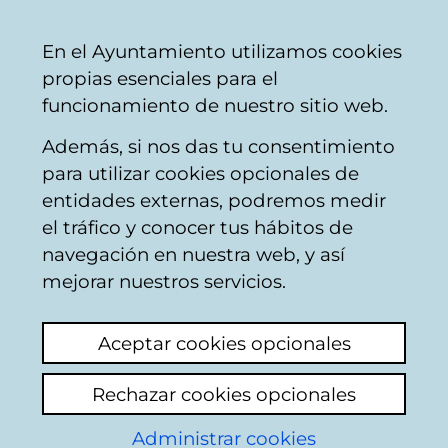
Mairie
Partager
Con
Français
En el Ayuntamiento utilizamos cookies
de
propias esenciales para el
Vitoria-
funcionamiento de nuestro sitio web.
Gasteiz
Además, si nos das tu consentimiento
para utilizar cookies opcionales de
Boîte du Citoyen
entidades externas, podremos medir
el tráfico y conocer tus hábitos de
navegación en nuestra web, y así
Identification
mejorar nuestros servicios.
Sélectionnez le mode d'identification:
Aceptar cookies opcionales
Je dispose d'un certificat numérique ou
Rechazar cookies opcionales
une Carte Municipale Citoyenne (TMC).
Administrar cookies