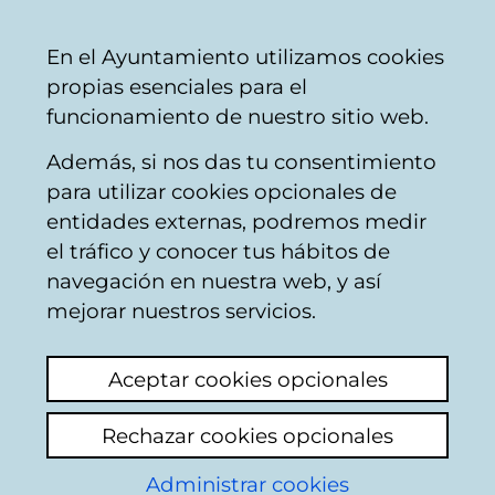
Mairie
Partager
Con
Français
En el Ayuntamiento utilizamos cookies
de
propias esenciales para el
Vitoria-
funcionamiento de nuestro sitio web.
Gasteiz
Además, si nos das tu consentimiento
para utilizar cookies opcionales de
Boîte du Citoyen
entidades externas, podremos medir
el tráfico y conocer tus hábitos de
navegación en nuestra web, y así
Identification
mejorar nuestros servicios.
Sélectionnez le mode d'identification:
Aceptar cookies opcionales
Je dispose d'un certificat numérique ou
Rechazar cookies opcionales
une Carte Municipale Citoyenne (TMC).
Administrar cookies