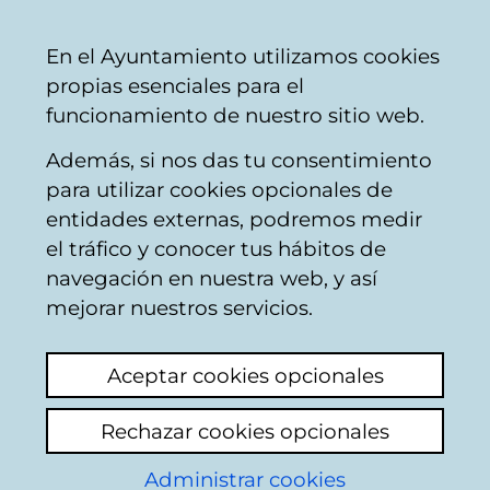
Mairie
Partager
Con
Français
En el Ayuntamiento utilizamos cookies
de
propias esenciales para el
Vitoria-
funcionamiento de nuestro sitio web.
Gasteiz
Además, si nos das tu consentimiento
Activité culturelle et de temps libre
para utilizar cookies opcionales de
entidades externas, podremos medir
el tráfico y conocer tus hábitos de
Fecha mal puesta en
navegación en nuestra web, y así
cartel del
mejorar nuestros servicios.
Ayuntamiento de
Aceptar cookies opcionales
Gasteiz
Rechazar cookies opcionales
Voir le dernier commentaire
(ajouté
Administrar cookies