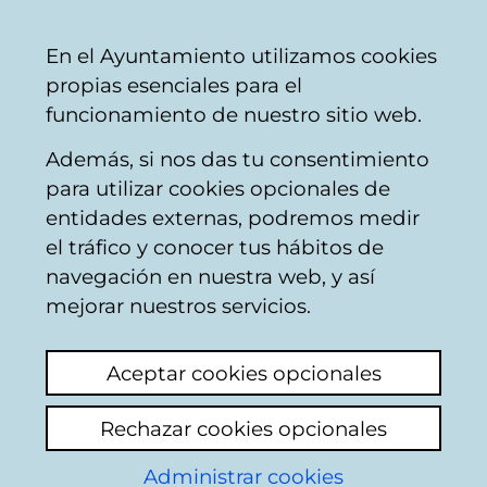
Mairie
Partager
Con
Français
En el Ayuntamiento utilizamos cookies
de
propias esenciales para el
Vitoria-
funcionamiento de nuestro sitio web.
Gasteiz
Además, si nos das tu consentimiento
Installations sportives
para utilizar cookies opcionales de
entidades externas, podremos medir
el tráfico y conocer tus hábitos de
Canchero titular del
navegación en nuestra web, y así
campo futbol la
mejorar nuestros servicios.
vitoriana
Aceptar cookies opcionales
Voir le dernier commentaire
(ajouté
Rechazar cookies opcionales
30/11/2024 16:56:17)
Administrar cookies