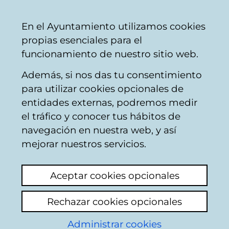
Mairie
Partager
Con
Français
En el Ayuntamiento utilizamos cookies
de
propias esenciales para el
Vitoria-
funcionamiento de nuestro sitio web.
Gasteiz
Además, si nos das tu consentimiento
Personas mayores
para utilizar cookies opcionales de
entidades externas, podremos medir
el tráfico y conocer tus hábitos de
Servicio peluquería
navegación en nuestra web, y así
Bizan San Martín
mejorar nuestros servicios.
Voir le dernier commentaire
(ajouté
Aceptar cookies opcionales
13/04/2026 09:00:40)
Rechazar cookies opcionales
Ajouter commentaire
Administrar cookies