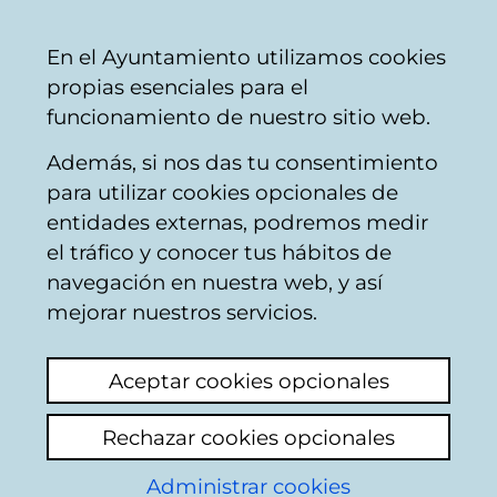
Mairie
Partager
Con
Français
En el Ayuntamiento utilizamos cookies
de
propias esenciales para el
Vitoria-
funcionamiento de nuestro sitio web.
Gasteiz
Además, si nos das tu consentimiento
Recyclage des déchets
para utilizar cookies opcionales de
entidades externas, podremos medir
el tráfico y conocer tus hábitos de
Contenedor de
navegación en nuestra web, y así
orgánico
mejorar nuestros servicios.
Ajouter commentaire
Aceptar cookies opcionales
A efectos de bonificaciones en la tasa de
Rechazar cookies opcionales
basuras, cuál es el procedimiento para
Administrar cookies
conocer el número de veces que se ha hecho