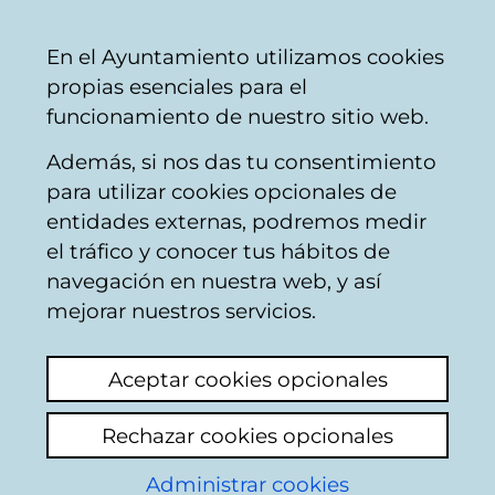
Mairie
Partager
Con
Français
En el Ayuntamiento utilizamos cookies
de
propias esenciales para el
Vitoria-
funcionamiento de nuestro sitio web.
Gasteiz
Además, si nos das tu consentimiento
Recyclage des déchets
para utilizar cookies opcionales de
entidades externas, podremos medir
el tráfico y conocer tus hábitos de
Isla contenedores
navegación en nuestra web, y así
mejorar nuestros servicios.
Voir le dernier commentaire
(ajouté
11/03/2026 17:24:53)
Aceptar cookies opcionales
Ajouter commentaire
Rechazar cookies opcionales
Hay una isla contenedores cerca de un paso
Administrar cookies