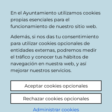
Mairie
Partager
Con
Français
En el Ayuntamiento utilizamos cookies
de
propias esenciales para el
Vitoria-
funcionamiento de nuestro sitio web.
Gasteiz
Además, si nos das tu consentimiento
para utilizar cookies opcionales de
Boîte du Citoyen
entidades externas, podremos medir
el tráfico y conocer tus hábitos de
navegación en nuestra web, y así
Identification
mejorar nuestros servicios.
Sélectionnez le mode d'identification:
Aceptar cookies opcionales
Je dispose d'un certificat numérique ou
Rechazar cookies opcionales
une Carte Municipale Citoyenne (TMC).
Administrar cookies