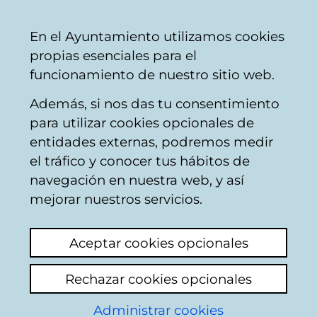
Mairie
Partager
Con
Français
En el Ayuntamiento utilizamos cookies
de
propias esenciales para el
Vitoria-
funcionamiento de nuestro sitio web.
Gasteiz
Además, si nos das tu consentimiento
para utilizar cookies opcionales de
Boîte du Citoyen
entidades externas, podremos medir
el tráfico y conocer tus hábitos de
navegación en nuestra web, y así
Identification
mejorar nuestros servicios.
Sélectionnez le mode d'identification:
Aceptar cookies opcionales
Je dispose d'un certificat numérique ou
Rechazar cookies opcionales
une Carte Municipale Citoyenne (TMC).
Administrar cookies