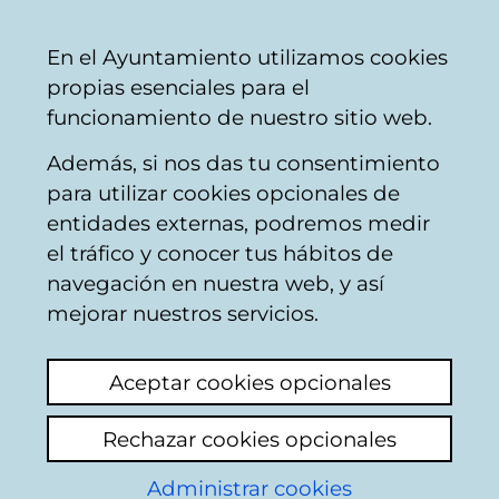
Mairie
Partager
Con
Français
En el Ayuntamiento utilizamos cookies
de
propias esenciales para el
Vitoria-
funcionamiento de nuestro sitio web.
Gasteiz
Además, si nos das tu consentimiento
Nettoyage public / ramassage des
para utilizar cookies opcionales de
déchets
entidades externas, podremos medir
el tráfico y conocer tus hábitos de
navegación en nuestra web, y así
contenedor de aceite
mejorar nuestros servicios.
Voir le dernier commentaire
(ajouté
Aceptar cookies opcionales
04/12/2024 08:50:16)
Rechazar cookies opcionales
Ajouter commentaire
Administrar cookies