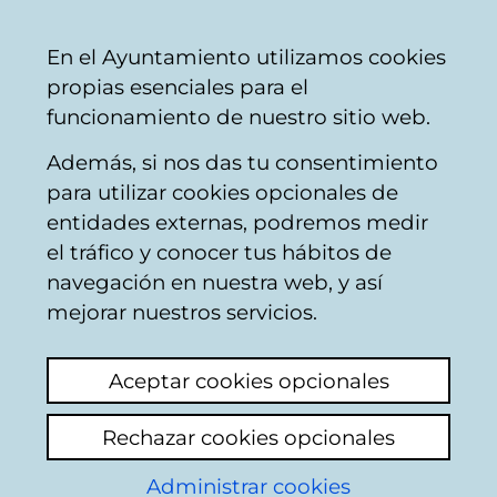
Mairie
Partager
Con
Français
En el Ayuntamiento utilizamos cookies
de
propias esenciales para el
Vitoria-
funcionamiento de nuestro sitio web.
Gasteiz
Además, si nos das tu consentimiento
Nettoyage public / ramassage des
para utilizar cookies opcionales de
déchets
entidades externas, podremos medir
el tráfico y conocer tus hábitos de
navegación en nuestra web, y así
Desidia
mejorar nuestros servicios.
Voir le dernier commentaire
(ajouté
Aceptar cookies opcionales
07/05/2026 08:51:12)
Rechazar cookies opcionales
En la calle Sierra de Aralar45, probablemente
no sepan dónde es, hace una semana
Administrar cookies