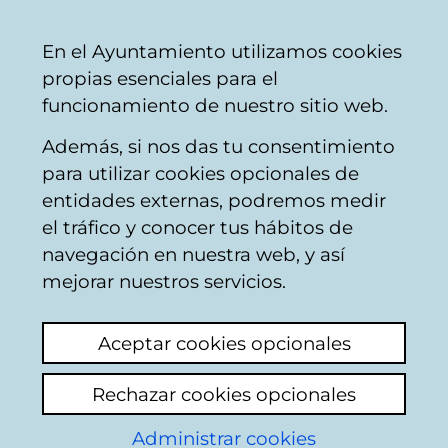
Mairie
Partager
Con
Français
En el Ayuntamiento utilizamos cookies
de
propias esenciales para el
Vitoria-
funcionamiento de nuestro sitio web.
Gasteiz
Además, si nos das tu consentimiento
para utilizar cookies opcionales de
Boîte du Citoyen
entidades externas, podremos medir
el tráfico y conocer tus hábitos de
navegación en nuestra web, y así
Identification
mejorar nuestros servicios.
Sélectionnez le mode d'identification:
Aceptar cookies opcionales
Je dispose d'un certificat numérique ou
Rechazar cookies opcionales
une Carte Municipale Citoyenne (TMC).
Administrar cookies