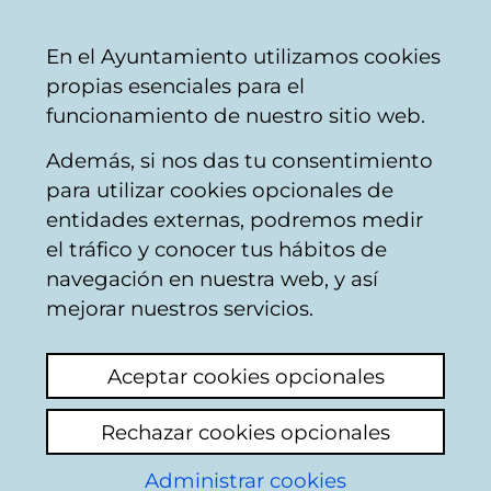
Mairie
Partager
Con
Français
En el Ayuntamiento utilizamos cookies
de
propias esenciales para el
Vitoria-
funcionamiento de nuestro sitio web.
Gasteiz
Además, si nos das tu consentimiento
para utilizar cookies opcionales de
Boîte du Citoyen
entidades externas, podremos medir
el tráfico y conocer tus hábitos de
navegación en nuestra web, y así
Identification
mejorar nuestros servicios.
Sélectionnez le mode d'identification:
Aceptar cookies opcionales
Je dispose d'un certificat numérique ou
Rechazar cookies opcionales
une Carte Municipale Citoyenne (TMC).
Administrar cookies