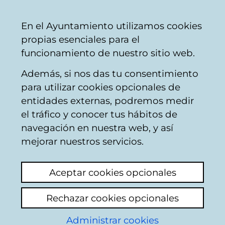
Mairie
Partager
Con
Français
En el Ayuntamiento utilizamos cookies
de
propias esenciales para el
Vitoria-
funcionamiento de nuestro sitio web.
Gasteiz
Además, si nos das tu consentimiento
para utilizar cookies opcionales de
Boîte du Citoyen
entidades externas, podremos medir
el tráfico y conocer tus hábitos de
navegación en nuestra web, y así
Identification
mejorar nuestros servicios.
Sélectionnez le mode d'identification:
Aceptar cookies opcionales
Je dispose d'un certificat numérique ou
Rechazar cookies opcionales
une Carte Municipale Citoyenne (TMC).
Administrar cookies