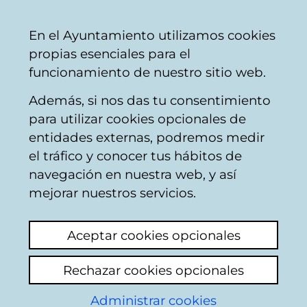
Mairie
Partager
Con
Français
En el Ayuntamiento utilizamos cookies
de
propias esenciales para el
Vitoria-
funcionamiento de nuestro sitio web.
Gasteiz
Además, si nos das tu consentimiento
para utilizar cookies opcionales de
Boîte du Citoyen
entidades externas, podremos medir
el tráfico y conocer tus hábitos de
navegación en nuestra web, y así
Identification
mejorar nuestros servicios.
Sélectionnez le mode d'identification:
Aceptar cookies opcionales
Je dispose d'un certificat numérique ou
Rechazar cookies opcionales
une Carte Municipale Citoyenne (TMC).
Administrar cookies