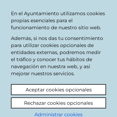
Mairie
Partager
Con
Français
En el Ayuntamiento utilizamos cookies
de
propias esenciales para el
Vitoria-
funcionamiento de nuestro sitio web.
Gasteiz
Además, si nos das tu consentimiento
para utilizar cookies opcionales de
Boîte du Citoyen
entidades externas, podremos medir
el tráfico y conocer tus hábitos de
navegación en nuestra web, y así
Identification
mejorar nuestros servicios.
Sélectionnez le mode d'identification:
Aceptar cookies opcionales
Je dispose d'un certificat numérique ou
Rechazar cookies opcionales
une Carte Municipale Citoyenne (TMC).
Administrar cookies