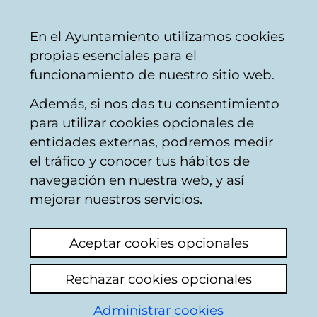
Mairie
Partager
Con
Français
En el Ayuntamiento utilizamos cookies
de
propias esenciales para el
Vitoria-
funcionamiento de nuestro sitio web.
Gasteiz
Además, si nos das tu consentimiento
para utilizar cookies opcionales de
Boîte du Citoyen
entidades externas, podremos medir
el tráfico y conocer tus hábitos de
navegación en nuestra web, y así
Identification
mejorar nuestros servicios.
Sélectionnez le mode d'identification:
Aceptar cookies opcionales
Je dispose d'un certificat numérique ou
Rechazar cookies opcionales
une Carte Municipale Citoyenne (TMC).
Administrar cookies