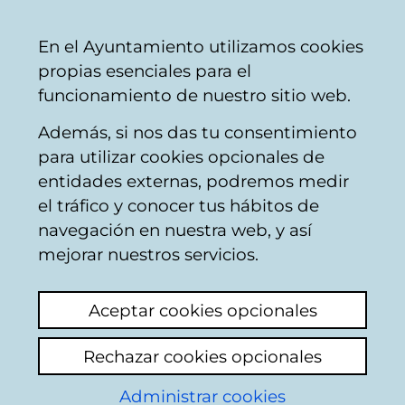
Mairie
Partager
Con
Français
En el Ayuntamiento utilizamos cookies
de
propias esenciales para el
Vitoria-
funcionamiento de nuestro sitio web.
Gasteiz
Además, si nos das tu consentimiento
para utilizar cookies opcionales de
Boîte du Citoyen
entidades externas, podremos medir
el tráfico y conocer tus hábitos de
navegación en nuestra web, y así
Identification
mejorar nuestros servicios.
Sélectionnez le mode d'identification:
Aceptar cookies opcionales
Je dispose d'un certificat numérique ou
Rechazar cookies opcionales
une Carte Municipale Citoyenne (TMC).
Administrar cookies