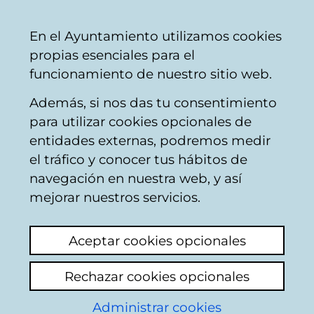
Mairie
Partager
Con
Français
En el Ayuntamiento utilizamos cookies
de
propias esenciales para el
Vitoria-
funcionamiento de nuestro sitio web.
Gasteiz
Además, si nos das tu consentimiento
Espaces verts
para utilizar cookies opcionales de
entidades externas, podremos medir
el tráfico y conocer tus hábitos de
Poda Arboles junto
navegación en nuestra web, y así
iglesia Ali
mejorar nuestros servicios.
Voir le dernier commentaire
(ajouté
Aceptar cookies opcionales
22/05/2026 08:50:08)
Rechazar cookies opcionales
Ajouter commentaire
Administrar cookies