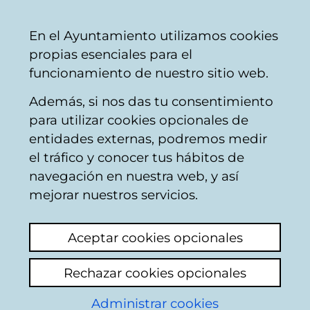
Mairie
Partager
Con
Français
En el Ayuntamiento utilizamos cookies
de
propias esenciales para el
Vitoria-
funcionamiento de nuestro sitio web.
Gasteiz
Además, si nos das tu consentimiento
para utilizar cookies opcionales de
Boîte du Citoyen
entidades externas, podremos medir
el tráfico y conocer tus hábitos de
navegación en nuestra web, y así
Identification
mejorar nuestros servicios.
Sélectionnez le mode d'identification:
Aceptar cookies opcionales
Je dispose d'un certificat numérique ou
Rechazar cookies opcionales
une Carte Municipale Citoyenne (TMC).
Administrar cookies