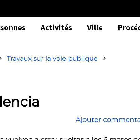
rsonnes
Activités
Ville
Procé
Travaux sur la voie publique
dencia
Ajouter commenta
a vuelven a estar sueltas a los 6 meses d