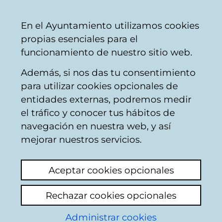
Mairie
Partager
Con
Français
En el Ayuntamiento utilizamos cookies
de
propias esenciales para el
Vitoria-
funcionamiento de nuestro sitio web.
Gasteiz
Además, si nos das tu consentimiento
para utilizar cookies opcionales de
Boîte du Citoyen
entidades externas, podremos medir
el tráfico y conocer tus hábitos de
navegación en nuestra web, y así
Identification
mejorar nuestros servicios.
Sélectionnez le mode d'identification:
Aceptar cookies opcionales
Je dispose d'un certificat numérique ou
Rechazar cookies opcionales
une Carte Municipale Citoyenne (TMC).
Administrar cookies