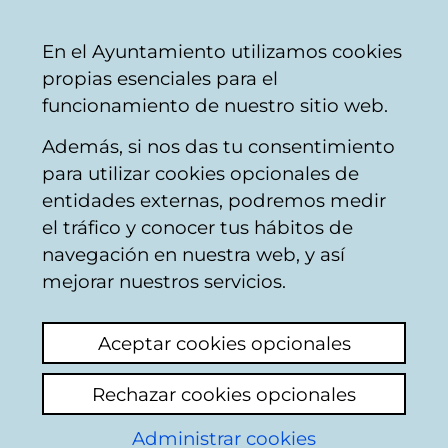
Mairie
Partager
Con
Français
En el Ayuntamiento utilizamos cookies
de
propias esenciales para el
Vitoria-
funcionamiento de nuestro sitio web.
Gasteiz
Además, si nos das tu consentimiento
AMVISA
para utilizar cookies opcionales de
entidades externas, podremos medir
el tráfico y conocer tus hábitos de
Precariedad laboral
navegación en nuestra web, y así
en AMVISA
mejorar nuestros servicios.
Ajouter commentaire
Aceptar cookies opcionales
He tenido que realizar gestiones con
AMVISA antes y durante la huelga, y sus
Rechazar cookies opcionales
trabajadoras han sido ejemplares. Espero
Administrar cookies
que la huelga dure lo que tenga que durar