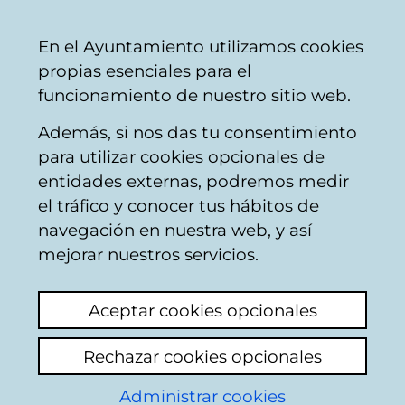
Mairie
Partager
Con
Français
En el Ayuntamiento utilizamos cookies
de
propias esenciales para el
Vitoria-
funcionamiento de nuestro sitio web.
Gasteiz
Además, si nos das tu consentimiento
para utilizar cookies opcionales de
Boîte du Citoyen
entidades externas, podremos medir
el tráfico y conocer tus hábitos de
navegación en nuestra web, y así
Identification
mejorar nuestros servicios.
Sélectionnez le mode d'identification:
Aceptar cookies opcionales
Je dispose d'un certificat numérique ou
Rechazar cookies opcionales
une Carte Municipale Citoyenne (TMC).
Administrar cookies