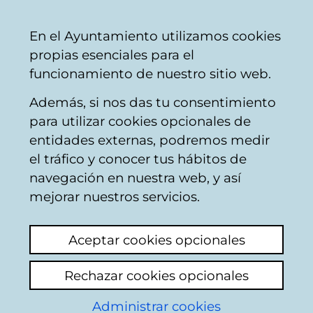
Mairie
Partager
Con
Français
En el Ayuntamiento utilizamos cookies
de
propias esenciales para el
Vitoria-
funcionamiento de nuestro sitio web.
Gasteiz
Además, si nos das tu consentimiento
para utilizar cookies opcionales de
Boîte du Citoyen
entidades externas, podremos medir
el tráfico y conocer tus hábitos de
navegación en nuestra web, y así
Identification
mejorar nuestros servicios.
Sélectionnez le mode d'identification:
Aceptar cookies opcionales
Je dispose d'un certificat numérique ou
Rechazar cookies opcionales
une Carte Municipale Citoyenne (TMC).
Administrar cookies