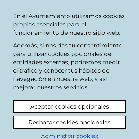
Mairie
Partager
Con
Français
En el Ayuntamiento utilizamos cookies
de
propias esenciales para el
Vitoria-
funcionamiento de nuestro sitio web.
Gasteiz
Además, si nos das tu consentimiento
para utilizar cookies opcionales de
Boîte du Citoyen
entidades externas, podremos medir
el tráfico y conocer tus hábitos de
navegación en nuestra web, y así
Identification
mejorar nuestros servicios.
Sélectionnez le mode d'identification:
Aceptar cookies opcionales
Je dispose d'un certificat numérique ou
Rechazar cookies opcionales
une Carte Municipale Citoyenne (TMC).
Administrar cookies