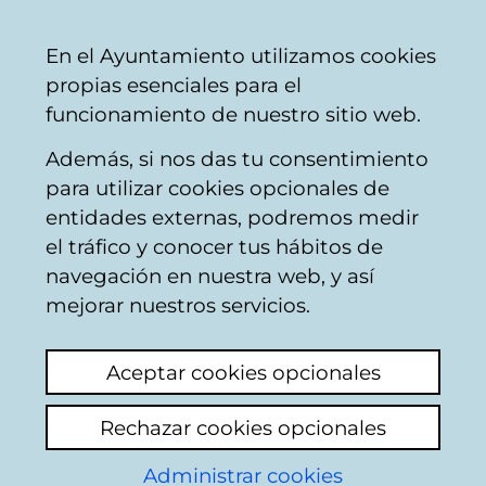
Mairie
Partager
Con
Français
En el Ayuntamiento utilizamos cookies
de
propias esenciales para el
Vitoria-
funcionamiento de nuestro sitio web.
Gasteiz
Además, si nos das tu consentimiento
para utilizar cookies opcionales de
Boîte du Citoyen
entidades externas, podremos medir
el tráfico y conocer tus hábitos de
navegación en nuestra web, y así
Identification
mejorar nuestros servicios.
Sélectionnez le mode d'identification:
Aceptar cookies opcionales
Je dispose d'un certificat numérique ou
Rechazar cookies opcionales
une Carte Municipale Citoyenne (TMC).
Administrar cookies