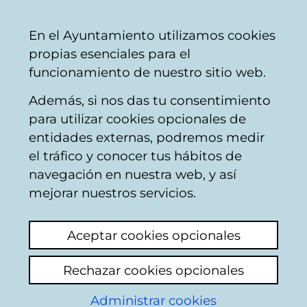
Mairie
Partager
Con
Français
En el Ayuntamiento utilizamos cookies
de
propias esenciales para el
Vitoria-
funcionamiento de nuestro sitio web.
Gasteiz
Además, si nos das tu consentimiento
Signalisation et balisage
para utilizar cookies opcionales de
entidades externas, podremos medir
el tráfico y conocer tus hábitos de
PIVOTE
navegación en nuestra web, y así
mejorar nuestros servicios.
Voir le dernier commentaire
(ajouté
13/05/2026 12:03:49)
Aceptar cookies opcionales
Ajouter commentaire
Rechazar cookies opcionales
En la calle Baiona, ( peatonal ) detrás del
Administrar cookies