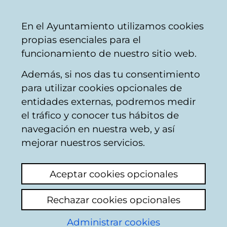
Mairie
Partager
Con
Français
En el Ayuntamiento utilizamos cookies
de
propias esenciales para el
Vitoria-
funcionamiento de nuestro sitio web.
Gasteiz
Además, si nos das tu consentimiento
AMVISA
para utilizar cookies opcionales de
entidades externas, podremos medir
el tráfico y conocer tus hábitos de
Fuga agua y mal olor
navegación en nuestra web, y así
calle Canciller Ayala
mejorar nuestros servicios.
Voir le dernier commentaire
(ajouté
Aceptar cookies opcionales
07/04/2026 11:09:15)
Rechazar cookies opcionales
Administrar cookies
Sale agua continuamente del local situado