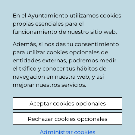
Mairie
Partager
Con
Français
En el Ayuntamiento utilizamos cookies
de
propias esenciales para el
Vitoria-
funcionamiento de nuestro sitio web.
Gasteiz
Además, si nos das tu consentimiento
Occupation de la voie publique
para utilizar cookies opcionales de
entidades externas, podremos medir
el tráfico y conocer tus hábitos de
campamento en la
navegación en nuestra web, y así
plaza de toros
mejorar nuestros servicios.
Voir le dernier commentaire
(ajouté
Aceptar cookies opcionales
30/03/2026 08:27:46)
Rechazar cookies opcionales
en la plaza de toros, hay un campamento de
Administrar cookies
gente durmiendo, esto provoca inseguridad