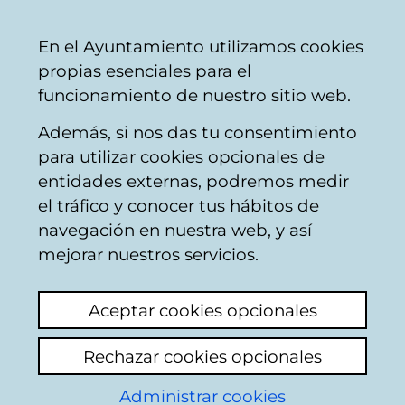
Mairie
Partager
Con
Français
En el Ayuntamiento utilizamos cookies
de
propias esenciales para el
Vitoria-
funcionamiento de nuestro sitio web.
Gasteiz
Además, si nos das tu consentimiento
Circulation
para utilizar cookies opcionales de
entidades externas, podremos medir
el tráfico y conocer tus hábitos de
tráfico calle
navegación en nuestra web, y así
ASPARRENA de
mejorar nuestros servicios.
Vitoria- Gasteiz
Aceptar cookies opcionales
Voir le dernier commentaire
(ajouté
Rechazar cookies opcionales
27/03/2026 08:04:32)
Administrar cookies