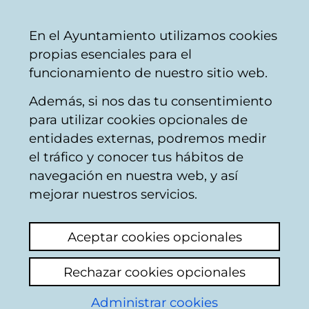
Mairie
Partager
Con
Français
En el Ayuntamiento utilizamos cookies
de
propias esenciales para el
Vitoria-
funcionamiento de nuestro sitio web.
Gasteiz
Además, si nos das tu consentimiento
Pollution
para utilizar cookies opcionales de
entidades externas, podremos medir
el tráfico y conocer tus hábitos de
Música en la calle a
navegación en nuestra web, y así
un volumen
mejorar nuestros servicios.
insoportable
Aceptar cookies opcionales
Ajouter commentaire
Rechazar cookies opcionales
Últimamente venimos sufriendo los fines de
Administrar cookies