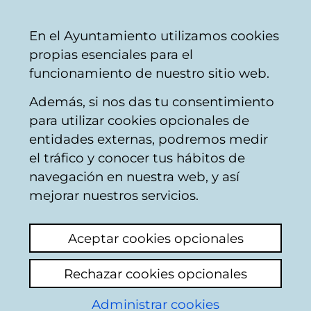
Mairie
Partager
Con
Français
En el Ayuntamiento utilizamos cookies
de
propias esenciales para el
Vitoria-
funcionamiento de nuestro sitio web.
Gasteiz
Además, si nos das tu consentimiento
Installations éducatives
para utilizar cookies opcionales de
entidades externas, podremos medir
el tráfico y conocer tus hábitos de
Padre Orbiso,
navegación en nuestra web, y así
iluminación exterior
mejorar nuestros servicios.
Voir le dernier commentaire
(ajouté
Aceptar cookies opcionales
12/03/2026 07:43:35)
Rechazar cookies opcionales
Ajouter commentaire
Administrar cookies
Después de bastante tiempo sin