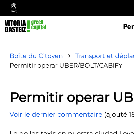
Mairie
de
Pe
Vitoria-
Gasteiz
Boîte du Citoyen
Transport et dépl
Permitir operar UBER/BOLT/CABIFY
Permitir operar U
Voir le dernier commentaire
(ajouté 1
Lo de los taxis en nuestra ciudad lle