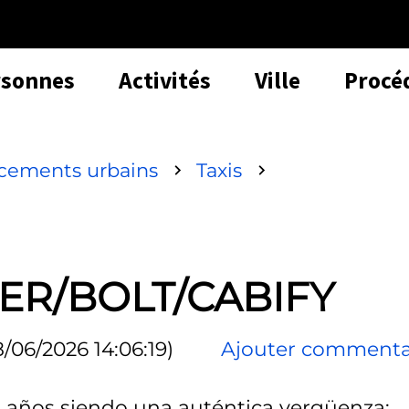
rsonnes
Activités
Ville
Procé
acements urbains
Taxis
BER/BOLT/CABIFY
8/06/2026 14:06:19)
Ajouter commenta
va años siendo una auténtica vergüenza: