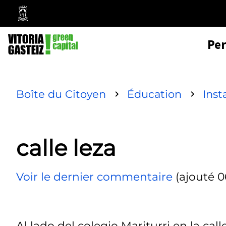
Mairie
de
Pe
Vitoria-
Gasteiz
Boîte du Citoyen
Éducation
Inst
calle leza
Voir le dernier commentaire
(ajouté 0
Al lado del colegio Mariturri en la cal