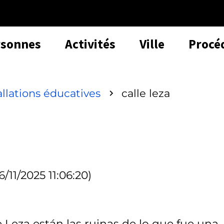
rsonnes
Activités
Ville
Procé
allations éducatives
calle leza
6/11/2025 11:06:20)
le Leza están las ruinas de lo que fue una